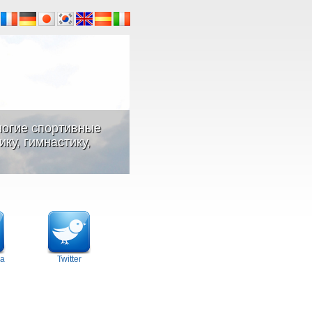
ногие спортивные
ку, гимнастику,
а
Twitter