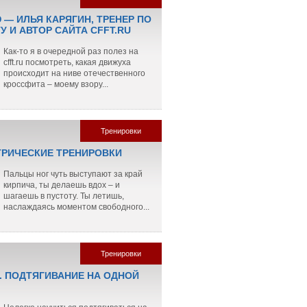
 — ИЛЬЯ КАРЯГИН, ТРЕНЕР ПО
 И АВТОР САЙТА CFFT.RU
Как-то я в очередной раз полез на
cfft.ru посмотреть, какая движуха
происходит на ниве отечественного
кроссфита – моему взору...
Тренировки
РИЧЕСКИЕ ТРЕНИРОВКИ
Пальцы ног чуть выступают за край
кирпича, ты делаешь вдох – и
шагаешь в пустоту. Ты летишь,
наслаждаясь моментом свободного...
Тренировки
. ПОДТЯГИВАНИЕ НА ОДНОЙ