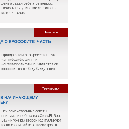
день я задал себе этот вопрос.
Небольшая улица возле Южного
методистского...
Полезное
ДА О КРОССФИТЕ. ЧАСТЬ
Правда о том, что кроссфит – это
«антибодибилдинг» и
«антипауэрлифтинг» Является ли
кроссфит «антибодибилдингом»...
Тренировки
ОВ НАЧИНАЮЩЕМУ
ЕРУ
Эти замечательные советы
придумали ребята из «CrossFit South
Bay» и уже как второй год публикуют
их на своем сайте. Я посмотрел и...