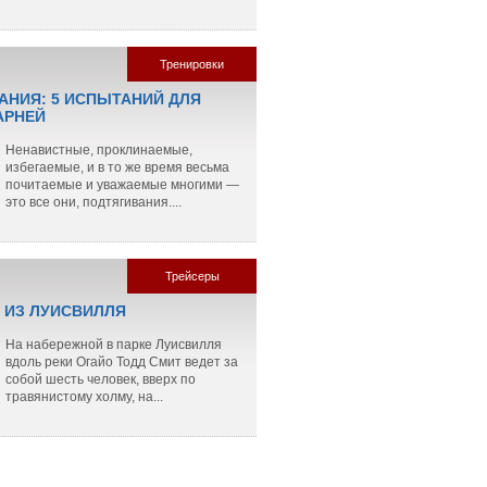
Тренировки
АНИЯ: 5 ИСПЫТАНИЙ ДЛЯ
АРНЕЙ
Ненавистные, проклинаемые,
избегаемые, и в то же время весьма
почитаемые и уважаемые многими —
это все они, подтягивания....
Трейсеры
 ИЗ ЛУИСВИЛЛЯ
На набережной в парке Луисвилля
вдоль реки Огайо Тодд Смит ведет за
собой шесть человек, вверх по
травянистому холму, на...