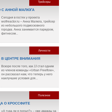
Трейсеры
 С АННОЙ МАЛЮГА
Сегодня в гостях у проекта
wolfreactor.ru – Анна Малюга, трейсер
из небольшого подмосковного
городка. Анна занимается паркуром,
фитнесом...
Личности
— В ЦЕНТРЕ ВНИМАНИЯ
Вскоре после того, как JJ стал одним
из членов команды «Urban Freeflow»,
он рассказал нам, что теперь у него
наилучшие условия для...
Полезное
ДА О КРОССФИТЕ
«А туда ли я попал?» – уже дважды за