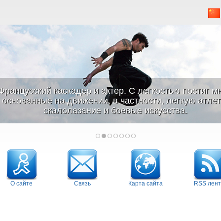
Французский каскадер и актер. С легкостью постиг м
основанные на движении, в частности, легкую атлети
скалолазание и боевые искусства.
О сайте
Связь
Карта сайта
RSS лент