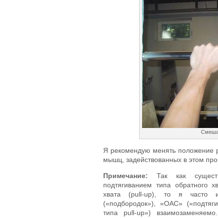
Смеша
Я рекомендую менять положение ру
мышц, задействованных в этом про
Примечание:
Так как существ
подтягиванием типа обратного хв
хвата (pull-up), то я часто и
(«подбородок»), «OAC» («подтяги
типа pull-up») взаимозаменяем