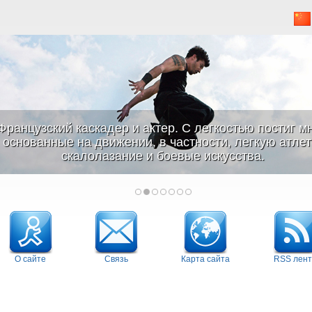
Французский каскадер и актер. С легкостью постиг м
основанные на движении, в частности, легкую атлети
скалолазание и боевые искусства.
О сайте
Связь
Карта сайта
RSS лент