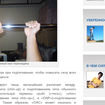
УВЕРЕННО
нный хват перекладины
В ЧЕМ СИ
к при подтягивании, чтобы повысить силу всех
цессе.
уют лишь мельчайшие различия между
ата (chin-up) и подтягиванием типа обычного
спользую термины «pull» («тяга»), «chin»
вание типа chin-up»), и «OAP»(«подтягивание
о. Таким образом, «OAC» может означать и