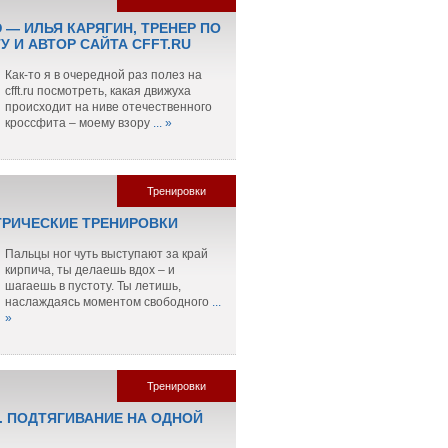
 — ИЛЬЯ КАРЯГИН, ТРЕНЕР ПО
 И АВТОР САЙТА CFFT.RU
Как-то я в очередной раз полез на
cfft.ru посмотреть, какая движуха
происходит на ниве отечественного
кроссфита – моему взору
... »
Тренировки
РИЧЕСКИЕ ТРЕНИРОВКИ
Пальцы ног чуть выступают за край
кирпича, ты делаешь вдох – и
шагаешь в пустоту. Ты летишь,
наслаждаясь моментом свободного
...
»
Тренировки
. ПОДТЯГИВАНИЕ НА ОДНОЙ