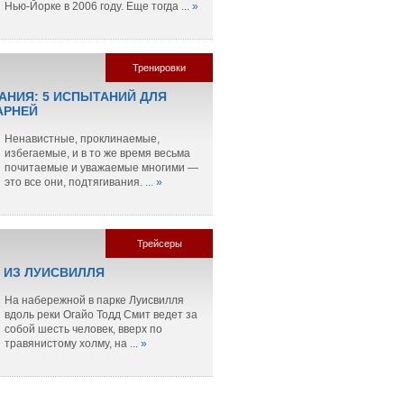
Нью-Йорке в 2006 году. Еще тогда
... »
Тренировки
АНИЯ: 5 ИСПЫТАНИЙ ДЛЯ
АРНЕЙ
Ненавистные, проклинаемые,
избегаемые, и в то же время весьма
почитаемые и уважаемые многими —
это все они, подтягивания.
... »
Трейсеры
 ИЗ ЛУИСВИЛЛЯ
На набережной в парке Луисвилля
вдоль реки Огайо Тодд Смит ведет за
собой шесть человек, вверх по
травянистому холму, на
... »