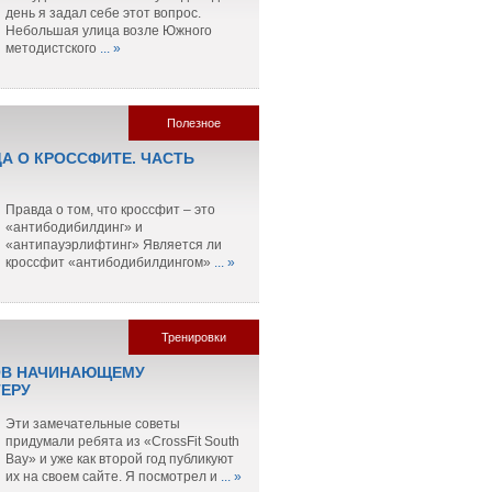
день я задал себе этот вопрос.
Небольшая улица возле Южного
методистского
... »
Полезное
ДА О КРОССФИТЕ. ЧАСТЬ
Правда о том, что кроссфит – это
«антибодибилдинг» и
«антипауэрлифтинг» Является ли
кроссфит «антибодибилдингом»
... »
Тренировки
ОВ НАЧИНАЮЩЕМУ
ЕРУ
Эти замечательные советы
придумали ребята из «CrossFit South
Bay» и уже как второй год публикуют
их на своем сайте. Я посмотрел и
... »