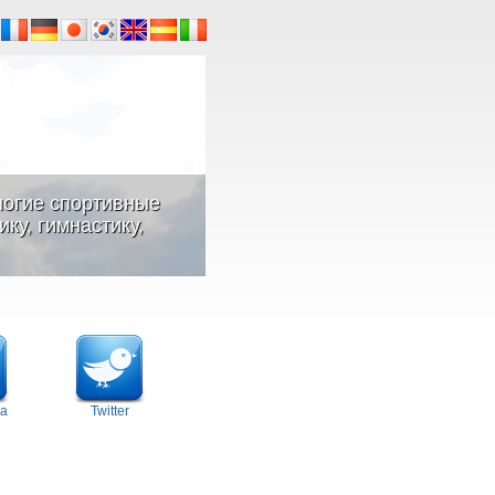
ногие спортивные
ку, гимнастику,
а
Twitter