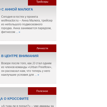
Трейсеры
 С АННОЙ МАЛЮГА
Сегодня в гостях у проекта
wolfreactor.ru – Анна Малюга, трейсер
из небольшого подмосковного
городка. Анна занимается паркуром,
фитнесом
... »
Личности
— В ЦЕНТРЕ ВНИМАНИЯ
Вскоре после того, как JJ стал одним
из членов команды «Urban Freeflow»,
он рассказал нам, что теперь у него
наилучшие условия для
... »
Полезное
ДА О КРОССФИТЕ
«А туда ли я попал?» – уже дважды за