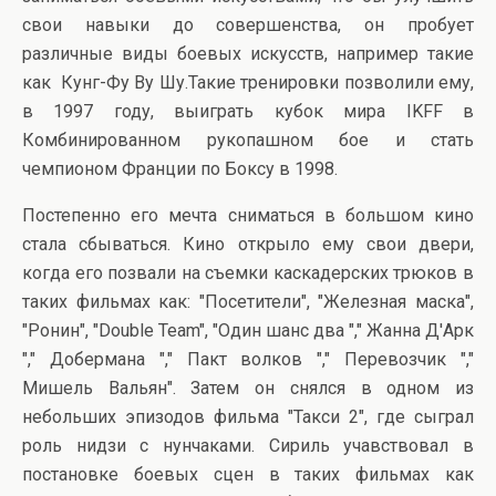
свои навыки до совершенства, он пробует
различные виды боевых искусств, например такие
как Кунг-Фу Ву Шу.Такие тренировки позволили ему,
в 1997 году, выиграть кубок мира IKFF в
Комбинированном рукопашном бое и стать
чемпионом Франции по Боксу в 1998.
Постепенно его мечта сниматься в большом кино
стала сбываться. Кино открыло ему свои двери,
когда его позвали на съемки каскадерских трюков в
таких фильмах как: "Посетители", "Железная маска",
"Ронин", "Double Team", "Один шанс два "," Жанна Д'Арк
"," Добермана "," Пакт волков "," Перевозчик ","
Мишель Вальян". Затем он снялся в одном из
небольших эпизодов фильма "Такси 2", где сыграл
роль нидзи с нунчаками. Сириль учавствовал в
постановке боевых сцен в таких фильмах как