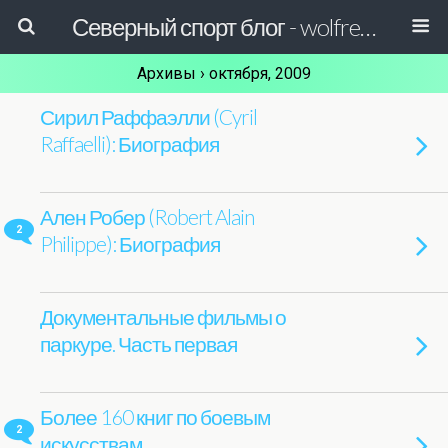
Северный спорт блог - wolfreactor
Архивы › октября, 2009
Сирил Раффаэлли (Cyril
Raffaelli): Биография
Ален Робер (Robert Alain
2
Philippe): Биография
Документальные фильмы о
паркуре. Часть первая
Более 160 книг по боевым
2
искусствам