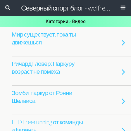
Северный спорт блог - wolfreactor
Категории ›
Видео
Мир существует, пока ты
движешься
Ричард Гловер: Паркуру
возраст не помеха
Зомби-паркур от Ронни
Шелвиса
LED Freerunning от команды
«Фаранг»