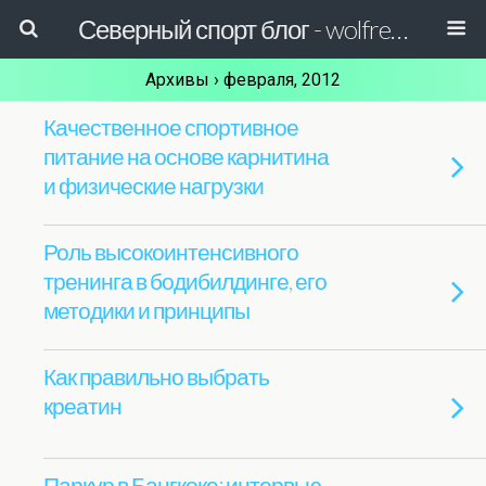
Северный спорт блог - wolfreactor
Архивы › февраля, 2012
Качественное спортивное
питание на основе карнитина
и физические нагрузки
Роль высокоинтенсивного
тренинга в бодибилдинге, его
методики и принципы
Как правильно выбрать
креатин
Паркур в Бангкоке: интервью