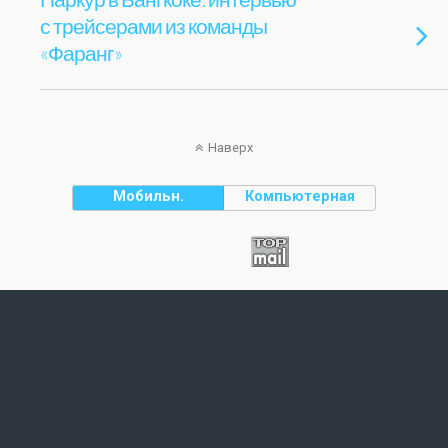
с трейсерами из команды
«Фаранг»
Наверх
Мобильн.
Компьютерная