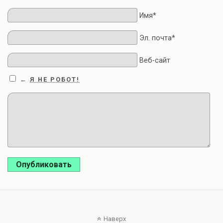
Имя*
Эл. почта*
Веб-сайт
Я НЕ РОБОТ!
←
Опубликовать
Наверх