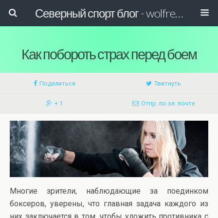
Северный спорт блог - wolfreactor
Как побороть страх перед боем
Поделиться
Твитнуть
+ 1
Отпр. по эл. почте
Многие зрители, наблюдающие за поединком
боксеров, уверены, что главная задача каждого из
них заключается в том, чтобы уложить противника с