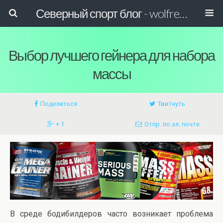
Северный спорт блог - wolfreactor
Выбор лучшего гейнера для набора
массы
Поделиться
Твитнуть
+ 1
Отпр. по эл. почте
В среде бодибилдеров часто возникает проблема