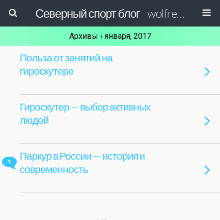
Северный спорт блог - wolfreactor
Архивы › января, 2017
Польза от занятий на
гироскутере
Гироскутер — выбор активных
людей
Паркур в России — история и
1
современность