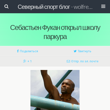
Северный спорт блог - wolfreactor
Себастьен Фукан открыл школу
паркура
Поделиться
Твитнуть
+ 1
Отпр. по эл. почте