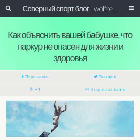
Северный спорт блог - wolfreactor
Как объяснить вашей бабушке, что
паркур не опасен для жизни и
здоровья
Поделиться
Твитнуть
+ 1
Отпр. по эл. почте