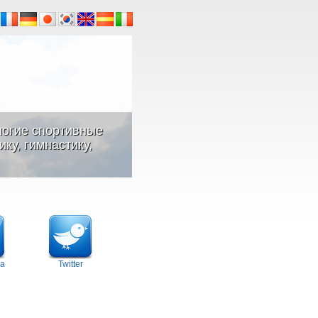
ногие спортивные
ку, гимнастику,
а
Twitter