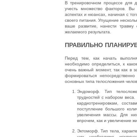
В тренировочном процессе для д
учесть множество факторов. Вы
аспектах и нюансах, начиная с тог
своего питания. Упущение несколь
ваше развитие, нанести травму 
желаемого результата.
ПРАВИЛЬНО ПЛАНИРУ
Перед тем, как начать выполн
необходимо определиться, к како
очень важный момент, так как в з
формироваться непосредственно
основных типа телосложения челов
Эндоморф. Тип телослож
трудностей с набором веса.
кардиотренировкам, состав
поступление большого коли
увеличения массы. Для ни
впрочем, как и увеличение жи
Эктоморф. Тип тела, характ
них необходимо исключа