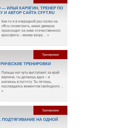
 — ИЛЬЯ КАРЯГИН, ТРЕНЕР ПО
 И АВТОР САЙТА CFFT.RU
Как-то я в очередной раз полез на
cfft.ru посмотреть, какая движуха
происходит на ниве отечественного
кроссфита – моему взору
... »
Тренировки
РИЧЕСКИЕ ТРЕНИРОВКИ
Пальцы ног чуть выступают за край
кирпича, ты делаешь вдох – и
шагаешь в пустоту. Ты летишь,
наслаждаясь моментом свободного
...
»
Тренировки
. ПОДТЯГИВАНИЕ НА ОДНОЙ