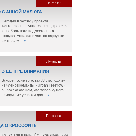
Трейсеры
 С АННОЙ МАЛЮГА
Сегодня в гостях у проекта
wolfreactor.ru – Анна Малюга, трейсер
из небольшого подмосковного
городка. Анна занимается паркуром,
фитнесом
... »
Личности
— В ЦЕНТРЕ ВНИМАНИЯ
Вскоре после того, как JJ стал одним
из членов команды «Urban Freeflow»,
он рассказал нам, что теперь у него
наилучшие условия для
... »
Полезное
ДА О КРОССФИТЕ
«А туда ли я попал?» – уже дважды за