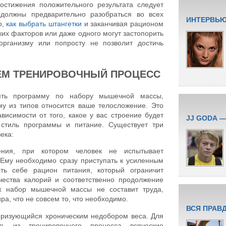
остижения положительного результата следует
 должны предварительно разобраться во всех
ИНТЕРВЬЮ
о,
как выбрать штангетки
и заканчивая рационом
ких факторов или даже одного могут застопорить
организму или попросту не позволит достичь
ЕМ ТРЕНИРОВОЧНЫЙ ПРОЦЕСС
ять программу по набору мышечной массы,
му из типов относится ваше телосложение. Это
ависимости от того, какое у вас строение будет
JJ GODA 
 стиль программы и питание. Существует три
ека:
ения, при котором человек не испытывает
 Ему необходимо сразу приступать к усиленным
ить себе рацион питания, который ограничит
чества калорий и соответственно продолжение
х набор мышечной массы не составит труда,
ра, что не совсем то, что необходимо.
ВСЯ ПРАВ
еризующийся хроническим недобором веса. Для
ть из тренировочного процесса всяческие