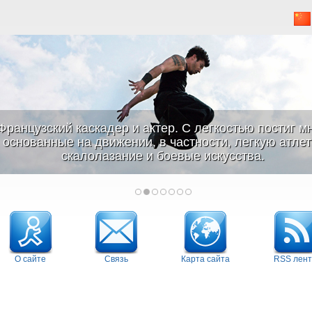
Французский каскадер и актер. С легкостью постиг м
основанные на движении, в частности, легкую атлети
скалолазание и боевые искусства.
О сайте
Связь
Карта сайта
RSS лент