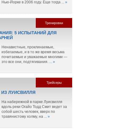
Нью-Йорке в 2006 году. Еще тогда
... »
Тренировки
АНИЯ: 5 ИСПЫТАНИЙ ДЛЯ
АРНЕЙ
Ненавистные, проклинаемые,
избегаемые, и в то же время весьма
почитаемые и уважаемые многими —
это все они, подтягивания.
... »
Трейсеры
 ИЗ ЛУИСВИЛЛЯ
На набережной в парке Луисвилля
вдоль реки Огайо Тодд Смит ведет за
собой шесть человек, вверх по
травянистому холму, на
... »