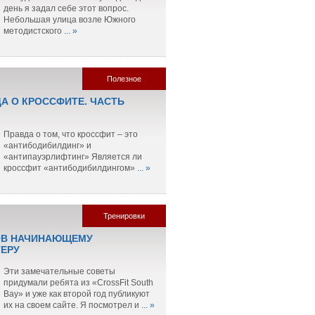
день я задал себе этот вопрос.
Небольшая улица возле Южного
методистского
... »
Полезное
ДА О КРОССФИТЕ. ЧАСТЬ
Правда о том, что кроссфит – это
«антибодибилдинг» и
«антипауэрлифтинг» Является ли
кроссфит «антибодибилдингом»
... »
Тренировки
ОВ НАЧИНАЮЩЕМУ
ЕРУ
Эти замечательные советы
придумали ребята из «CrossFit South
Bay» и уже как второй год публикуют
их на своем сайте. Я посмотрел и
... »