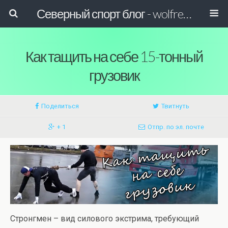
Северный спорт блог - wolfreactor
Как тащить на себе 15-тонный
грузовик
Поделиться
Твитнуть
+ 1
Отпр. по эл. почте
Стронгмен – вид силового экстрима, требующий