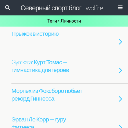
Северный спорт блог - wolfreactor
Теги › Личности
Прыжок в историю
Gymkata: Курт Томас —
гимнастика для героев
Морпех из Фоксборо побьет
рекорд Гиннесса
Эрван Ле Корр — гуру
фитнеса