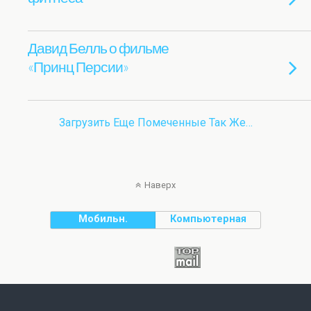
Давид Белль о фильме
«Принц Персии»
Загрузить Еще Помеченные Так Же…
Наверх
Мобильн.
Компьютерная