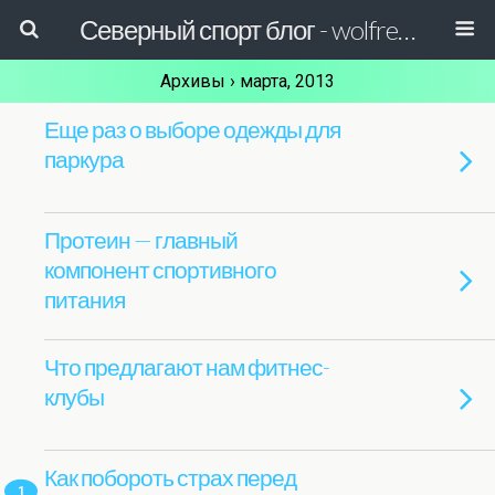
Северный спорт блог - wolfreactor
Архивы › марта, 2013
Еще раз о выборе одежды для
паркура
Протеин — главный
компонент спортивного
питания
Что предлагают нам фитнес-
клубы
Как побороть страх перед
1