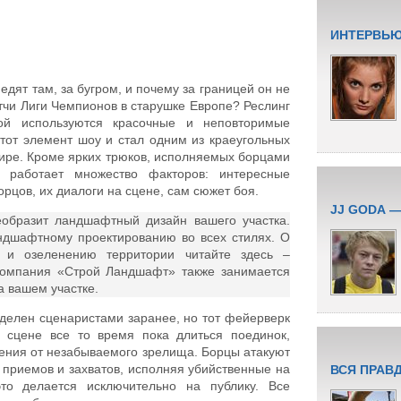
ИНТЕРВЬЮ
о едят там, за бугром, и почему за границей он не
тчи Лиги Чемпионов в старушке Европе? Реслинг
ой используются красочные и неповторимые
тот элемент шоу и стал одним из краеугольных
ире. Кроме ярких трюков, исполняемых борцами
 работает множество факторов: интересные
рцов, их диалоги на сцене, сам сюжет боя.
JJ GODA 
образит ландшафтный дизайн вашего участка.
дшафтному проектированию во всех стилях. О
у и озеленению территории читайте здесь –
Компания «Строй Ландшафт» также занимается
а вашем участке.
делен сценаристами заранее, но тот фейерверк
 сцене все то время пока длиться поединок,
ления от незабываемого зрелища. Борцы атакуют
 приемов и захватов, исполняя убийственные на
ВСЯ ПРАВ
это делается исключительно на публику. Все