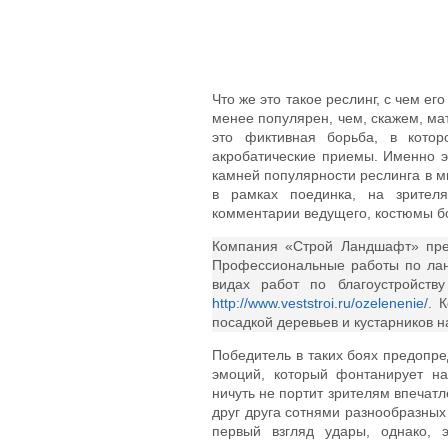
Что же это такое реслинг, с чем ег
менее популярен, чем, скажем, ма
это фиктивная борьба, в котор
акробатические приемы. Именно э
камней популярности реслинга в м
в рамках поединка, на зрителя
комментарии ведущего, костюмы бо
Компания «Строй Ландшафт» пре
Профессиональные работы по лан
видах работ по благоустройств
http://www.veststroi.ru/ozelenenie/
. 
посадкой деревьев и кустарников н
Победитель в таких боях предопре
эмоций, который фонтанирует на
ничуть не портит зрителям впечат
друг друга сотнями разнообразных
первый взгляд удары, однако, 