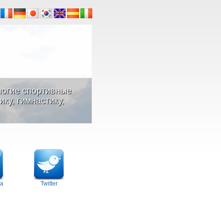
ногие спортивные
ку, гимнастику,
а
Twitter