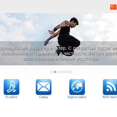
Французский каскадер и актер. С легкостью постиг м
основанные на движении, в частности, легкую атлети
скалолазание и боевые искусства.
О сайте
Связь
Карта сайта
RSS лент