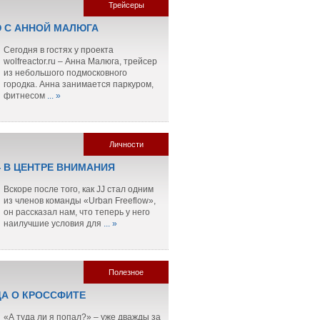
Трейсеры
 С АННОЙ МАЛЮГА
Сегодня в гостях у проекта
wolfreactor.ru – Анна Малюга, трейсер
из небольшого подмосковного
городка. Анна занимается паркуром,
фитнесом
... »
Личности
— В ЦЕНТРЕ ВНИМАНИЯ
Вскоре после того, как JJ стал одним
из членов команды «Urban Freeflow»,
он рассказал нам, что теперь у него
наилучшие условия для
... »
Полезное
ДА О КРОССФИТЕ
«А туда ли я попал?» – уже дважды за