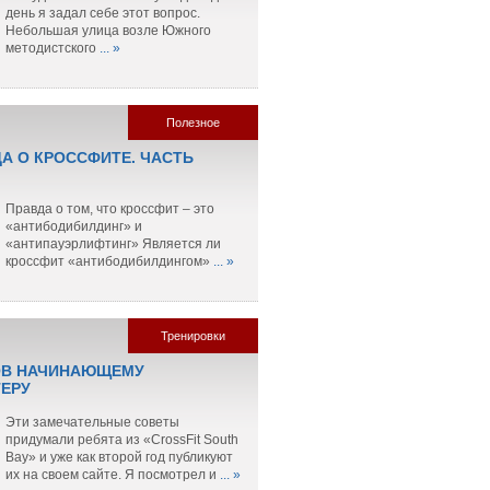
день я задал себе этот вопрос.
Небольшая улица возле Южного
методистского
... »
Полезное
ДА О КРОССФИТЕ. ЧАСТЬ
Правда о том, что кроссфит – это
«антибодибилдинг» и
«антипауэрлифтинг» Является ли
кроссфит «антибодибилдингом»
... »
Тренировки
ОВ НАЧИНАЮЩЕМУ
ЕРУ
Эти замечательные советы
придумали ребята из «CrossFit South
Bay» и уже как второй год публикуют
их на своем сайте. Я посмотрел и
... »