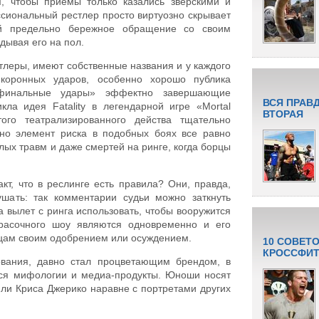
м, чтобы приемы только казались зверскими и
сиональный рестлер просто виртуозно скрывает
й предельно бережное обращение со своим
дывая его на пол.
леры, имеют собственные названия и у каждого
коронных ударов, особенно хорошо публика
«финальные удары» эффектно завершающие
ВСЯ ПРАВ
кла идея Fatality в легендарной игре «Mortal
ВТОРАЯ
ого театрализированного действа тщательно
 но элемент риска в подобных боях все равно
лых травм и даже смертей на ринге, когда борцы
кт, что в реслинге есть правила? Они, правда,
ушать: так комментарии судьи можно заткнуть
 вылет с ринга использовать, чтобы вооружится
красочного шоу являются одновременно и его
йцам своим одобрением или осуждением.
10 СОВЕТ
КРОССФИТ
вования, давно стал процветающим брендом, в
тся мифологии и медиа-продукты. Юноши носят
или Криса Джерико наравне с портретами других