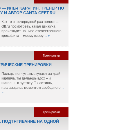
 — ИЛЬЯ КАРЯГИН, ТРЕНЕР ПО
 И АВТОР САЙТА CFFT.RU
Как-то я в очередной раз полез на
cfft.ru посмотреть, какая движуха
происходит на ниве отечественного
кроссфита – моему взору
... »
Тренировки
РИЧЕСКИЕ ТРЕНИРОВКИ
Пальцы ног чуть выступают за край
кирпича, ты делаешь вдох – и
шагаешь в пустоту. Ты летишь,
наслаждаясь моментом свободного
...
»
Тренировки
. ПОДТЯГИВАНИЕ НА ОДНОЙ