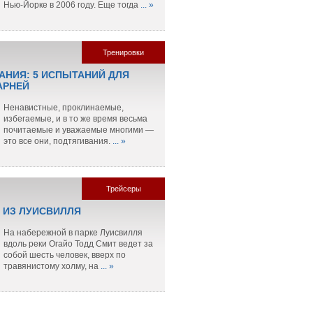
Нью-Йорке в 2006 году. Еще тогда
... »
Тренировки
АНИЯ: 5 ИСПЫТАНИЙ ДЛЯ
АРНЕЙ
Ненавистные, проклинаемые,
избегаемые, и в то же время весьма
почитаемые и уважаемые многими —
это все они, подтягивания.
... »
Трейсеры
 ИЗ ЛУИСВИЛЛЯ
На набережной в парке Луисвилля
вдоль реки Огайо Тодд Смит ведет за
собой шесть человек, вверх по
травянистому холму, на
... »