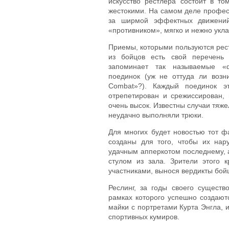
искусство рестлера состоит в то
жестокими. На самом деле профес
за ширмой эффектных движени
«противником», мягко и нежно укла
Приемы, которыми пользуются рест
из бойцов есть свой перечень 
запоминает так называемые 
поединок (уж не оттуда ли возни
Combat»?). Каждый поединок эт
отрепетирован и срежиссирован,
очень высок. Известны случаи тяже
неудачно выполняли трюки.
Для многих будет новостью тот фа
созданы для того, чтобы их нар
удачным апперкотом последнему, а
стулом из зала. Зрители этого 
участниками, вынося вердикты бо
Реслинг, за годы своего сущест
рамках которого успешно создаю
майки с портретами Курта Энгла, 
спортивных кумиров.