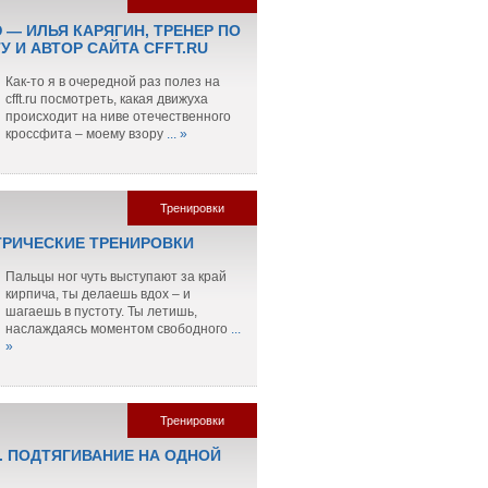
 — ИЛЬЯ КАРЯГИН, ТРЕНЕР ПО
 И АВТОР САЙТА CFFT.RU
Как-то я в очередной раз полез на
cfft.ru посмотреть, какая движуха
происходит на ниве отечественного
кроссфита – моему взору
... »
Тренировки
РИЧЕСКИЕ ТРЕНИРОВКИ
Пальцы ног чуть выступают за край
кирпича, ты делаешь вдох – и
шагаешь в пустоту. Ты летишь,
наслаждаясь моментом свободного
...
»
Тренировки
. ПОДТЯГИВАНИЕ НА ОДНОЙ