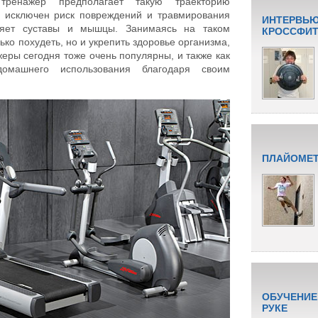
 тренажер предполагает такую траекторию
ю исключен риск повреждений и травмирования
ИНТЕРВЬЮ
пляет суставы и мышцы. Занимаясь на таком
КРОССФИТУ
ко похудеть, но и укрепить здоровье организма,
еры сегодня тоже очень популярны, и также как
домашнего использования благодаря своим
ПЛАЙОМЕТ
ОБУЧЕНИЕ
РУКЕ