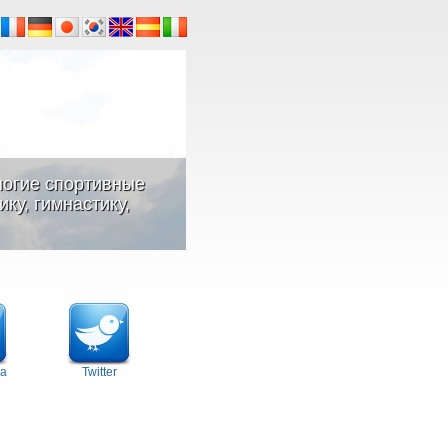
ногие спортивные
ку, гимнастику,
а
Twitter