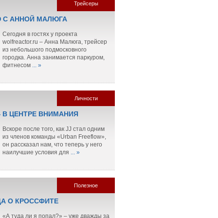
Трейсеры
 С АННОЙ МАЛЮГА
Сегодня в гостях у проекта
wolfreactor.ru – Анна Малюга, трейсер
из небольшого подмосковного
городка. Анна занимается паркуром,
фитнесом
... »
Личности
— В ЦЕНТРЕ ВНИМАНИЯ
Вскоре после того, как JJ стал одним
из членов команды «Urban Freeflow»,
он рассказал нам, что теперь у него
наилучшие условия для
... »
Полезное
ДА О КРОССФИТЕ
«А туда ли я попал?» – уже дважды за