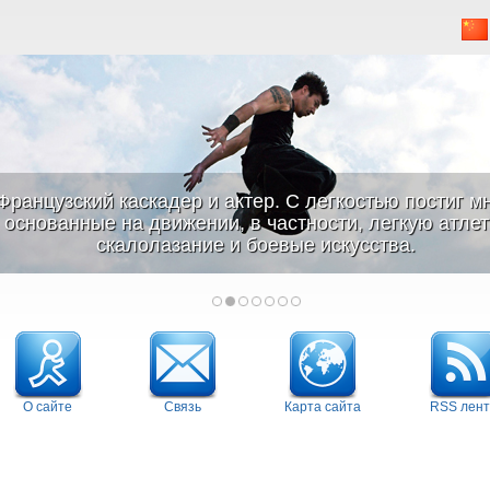
Французский каскадер и актер. С легкостью постиг м
основанные на движении, в частности, легкую атлети
скалолазание и боевые искусства.
О сайте
Связь
Карта сайта
RSS лент