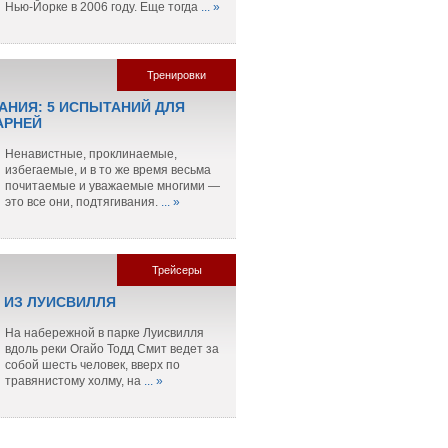
Нью-Йорке в 2006 году. Еще тогда
... »
Тренировки
АНИЯ: 5 ИСПЫТАНИЙ ДЛЯ
АРНЕЙ
Ненавистные, проклинаемые,
избегаемые, и в то же время весьма
почитаемые и уважаемые многими —
это все они, подтягивания.
... »
Трейсеры
 ИЗ ЛУИСВИЛЛЯ
На набережной в парке Луисвилля
вдоль реки Огайо Тодд Смит ведет за
собой шесть человек, вверх по
травянистому холму, на
... »