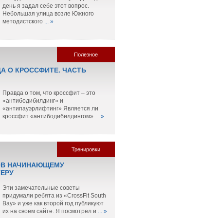
день я задал себе этот вопрос.
Небольшая улица возле Южного
методистского
... »
Полезное
ДА О КРОССФИТЕ. ЧАСТЬ
Правда о том, что кроссфит – это
«антибодибилдинг» и
«антипауэрлифтинг» Является ли
кроссфит «антибодибилдингом»
... »
Тренировки
ОВ НАЧИНАЮЩЕМУ
ЕРУ
Эти замечательные советы
придумали ребята из «CrossFit South
Bay» и уже как второй год публикуют
их на своем сайте. Я посмотрел и
... »