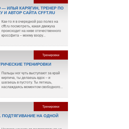
 — ИЛЬЯ КАРЯГИН, ТРЕНЕР ПО
 И АВТОР САЙТА CFFT.RU
Как-то я в очередной раз полез на
cfft.ru посмотреть, какая движуха
происходит на ниве отечественного
кроссфита – моему взору...
Тренировки
РИЧЕСКИЕ ТРЕНИРОВКИ
Пальцы ног чуть выступают за край
кирпича, ты делаешь вдох – и
шагаешь в пустоту. Ты летишь,
наслаждаясь моментом свободного...
Тренировки
. ПОДТЯГИВАНИЕ НА ОДНОЙ