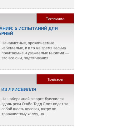
Тренировки
АНИЯ: 5 ИСПЫТАНИЙ ДЛЯ
АРНЕЙ
Ненавистные, проклинаемые,
избегаемые, и в то же время весьма
почитаемые и уважаемые многими —
это все они, подтягивания....
Трейсеры
 ИЗ ЛУИСВИЛЛЯ
На набережной в парке Луисвилля
вдоль реки Огайо Тодд Смит ведет за
собой шесть человек, вверх по
травянистому холму, на...