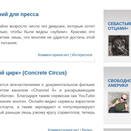
ний для пресса
СЕБАСТЬЯ
йно возросло число тех девушек, которые хотят
ОТЦАМИ»
лько, чтобы были видны «кубики». Красиво это
метим лишь, что многим не удается достичь этой
 питания.
Комментариев нет
|
Интересное
 цирк» (Concrete Circus)
СВОБОДНО
лится впечатлениями о документальном фильме
АМЕРИКИ
нятом каналом «Channel 4» и раскрывающим
батов». Благодаря таким сервисам как YouTube
мание многих. Онлайн-видео сервисы взрастили
 спорта, а также зарождают и популяризируют
ый раньше лишь узкому кругу сорвиголов, теперь
Комментариев нет
|
Видео