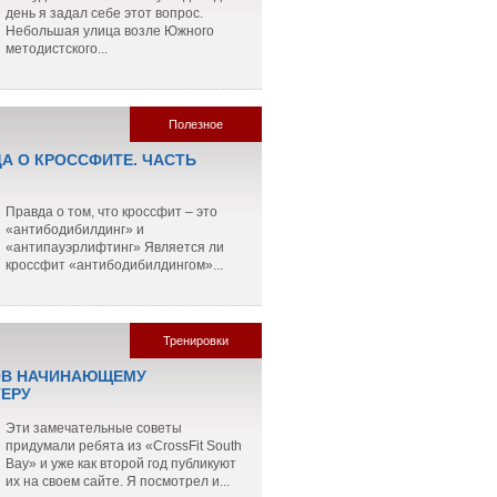
день я задал себе этот вопрос.
Небольшая улица возле Южного
методистского...
Полезное
ДА О КРОССФИТЕ. ЧАСТЬ
Правда о том, что кроссфит – это
«антибодибилдинг» и
«антипауэрлифтинг» Является ли
кроссфит «антибодибилдингом»...
Тренировки
ОВ НАЧИНАЮЩЕМУ
ЕРУ
Эти замечательные советы
придумали ребята из «CrossFit South
Bay» и уже как второй год публикуют
их на своем сайте. Я посмотрел и...