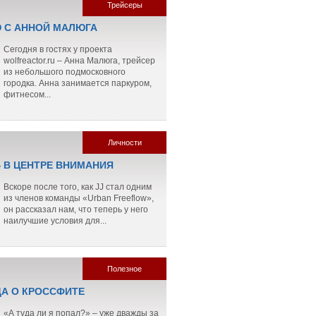
Трейсеры
 С АННОЙ МАЛЮГА
Сегодня в гостях у проекта
wolfreactor.ru – Анна Малюга, трейсер
из небольшого подмосковного
городка. Анна занимается паркуром,
фитнесом...
Личности
— В ЦЕНТРЕ ВНИМАНИЯ
Вскоре после того, как JJ стал одним
из членов команды «Urban Freeflow»,
он рассказал нам, что теперь у него
наилучшие условия для...
Полезное
ДА О КРОССФИТЕ
«А туда ли я попал?» – уже дважды за