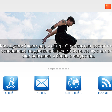
Французский каскадер и актер. С легкостью постиг м
основанные на движении, в частности, легкую атлети
скалолазание и боевые искусства.
О сайте
Связь
Карта сайта
RSS лент