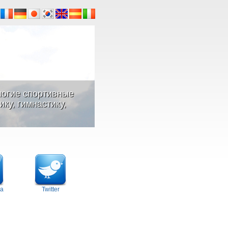
ногие спортивные
ку, гимнастику,
а
Twitter