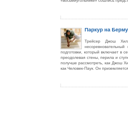
«восьмиугольнике» сошлись предст
Паркур на Берм
Трейсер Джош Хил
несоревновательный
подготовки, который включает в с
преодолевая стены, перила и ступ
получше рассмотреть, как Джош Х
как Человек-Паук. Он приземляется