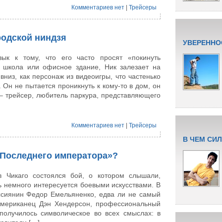
Комментариев нет
|
Трейсеры
родской ниндзя
УВЕРЕННО
ык к тому, что его часто просят «покинуть
 школа или офисное здание, Ник залезает на
вниз, как персонаж из видеоигры, что частенько
 Он не пытается проникнуть к кому-то в дом, он
– трейсер, любитель паркура, представляющего
Комментариев нет
|
Трейсеры
В ЧЕМ СИ
«Последнего императора»?
 Чикаго состоялся бой, о котором слышали,
ть немного интересуется боевыми искусствами. В
оссиянин Федор Емельяненко, едва ли не самый
американец Дэн Хендерсон, профессиональный
получилось символическое во всех смыслах: в