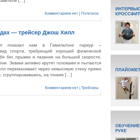
авители […]
ИНТЕРВЬЮ
Комментариев нет
|
Полезное
КРОССФИТУ
удах — трейсер Джош Хилл
л показал нам в Гамильтоне паркур –
 вид спорта, требующий хорошей физической
ебя бег, прыжки и лазание на большой скорости,
ени. Зеваки активно крутят головами и пытаются
илл перемахивает через невысокую стену прямо
ПЛАЙОМЕТ
, сгруппировавшись, на тонкие […]
Комментариев нет
|
Трейсеры
ОБУЧЕНИЕ
РУКЕ