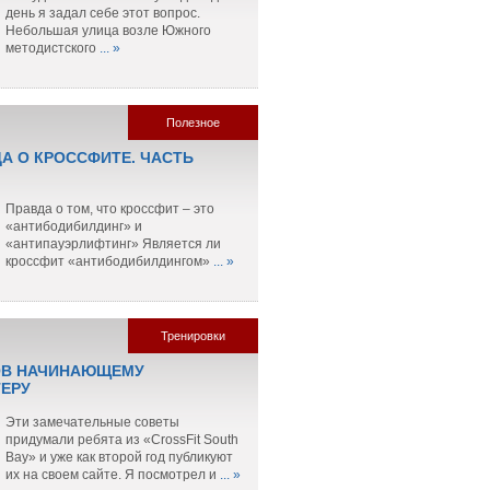
день я задал себе этот вопрос.
Небольшая улица возле Южного
методистского
... »
Полезное
ДА О КРОССФИТЕ. ЧАСТЬ
Правда о том, что кроссфит – это
«антибодибилдинг» и
«антипауэрлифтинг» Является ли
кроссфит «антибодибилдингом»
... »
Тренировки
ОВ НАЧИНАЮЩЕМУ
ЕРУ
Эти замечательные советы
придумали ребята из «CrossFit South
Bay» и уже как второй год публикуют
их на своем сайте. Я посмотрел и
... »