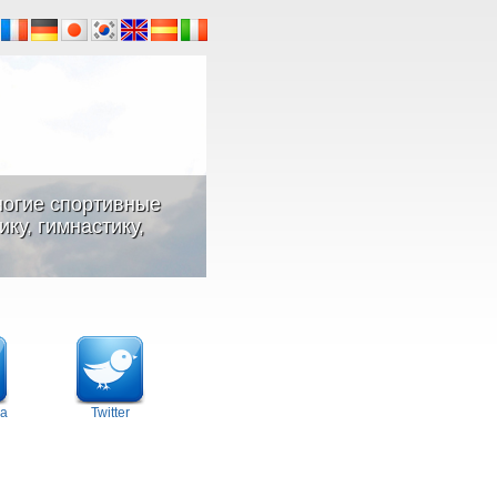
ногие спортивные
ку, гимнастику,
а
Twitter