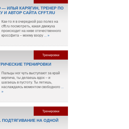
 — ИЛЬЯ КАРЯГИН, ТРЕНЕР ПО
 И АВТОР САЙТА CFFT.RU
Как-то я в очередной раз полез на
cfft.ru посмотреть, какая движуха
происходит на ниве отечественного
кроссфита – моему взору
... »
Тренировки
РИЧЕСКИЕ ТРЕНИРОВКИ
Пальцы ног чуть выступают за край
кирпича, ты делаешь вдох – и
шагаешь в пустоту. Ты летишь,
наслаждаясь моментом свободного
...
»
Тренировки
. ПОДТЯГИВАНИЕ НА ОДНОЙ