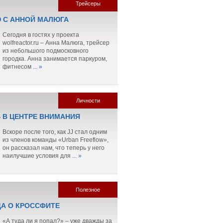
Трейсеры
 С АННОЙ МАЛЮГА
Сегодня в гостях у проекта
wolfreactor.ru – Анна Малюга, трейсер
из небольшого подмосковного
городка. Анна занимается паркуром,
фитнесом
... »
Личности
— В ЦЕНТРЕ ВНИМАНИЯ
Вскоре после того, как JJ стал одним
из членов команды «Urban Freeflow»,
он рассказал нам, что теперь у него
наилучшие условия для
... »
Полезное
ДА О КРОССФИТЕ
«А туда ли я попал?» – уже дважды за