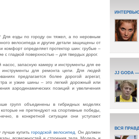
ИНТЕРВЬЮ
? Для езды по городу он тяжел, а по неровным
орного велосипеда и другие детали защищены от
 и комфорт определяет протектор шин: грубые –
ие с гладкой поверхностью – для твердых дорог.
й насос, запасную камеру и инструменты для ее
и инструменты для ремонта цепи. Для людей
JJ GODA 
ваниях предлагается более дорогой агрегат,
тра и узкие шины – это легкий дорожный или
ения аэродинамических позиций и увеличения
ыше групп объединены в гибридных моделях
 которые не претендуют на спортивные победы,
ечно, в конкретной ситуации они уступают
ВСЯ ПРАВ
у лучше купить
городской велосипед
. Он должен
езды, возможностей и строения тела. Модель и