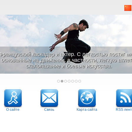
Французский каскадер и актер. С легкостью постиг м
основанные на движении, в частности, легкую атлети
скалолазание и боевые искусства.
О сайте
Связь
Карта сайта
RSS лент