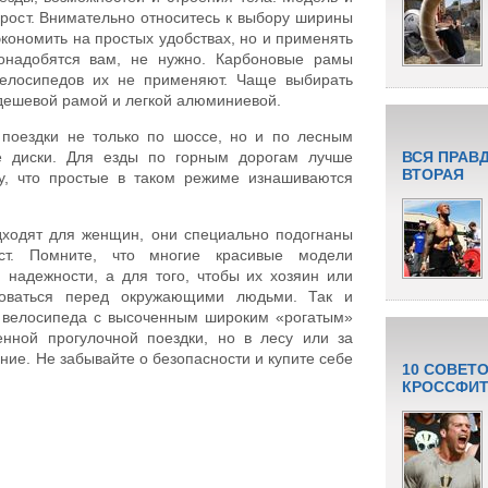
рост. Внимательно относитесь к выбору ширины
экономить на простых удобствах, но и применять
понадобятся вам, не нужно. Карбоновые рамы
велосипедов их не применяют. Чаще выбирать
дешевой рамой и легкой алюминиевой.
 поездки не только по шоссе, но и по лесным
е диски. Для езды по горным дорогам лучше
ВСЯ ПРАВ
ВТОРАЯ
у, что простые в таком режиме изнашиваются
ходят для женщин, они специально подогнаны
т. Помните, что многие красивые модели
 надежности, а для того, чтобы их хозяин или
соваться перед окружающими людьми. Так и
о велосипеда с высоченным широким «рогатым»
енной прогулочной поездки, но в лесу или за
ние. Не забывайте о безопасности и купите себе
10 СОВЕТ
КРОССФИТ