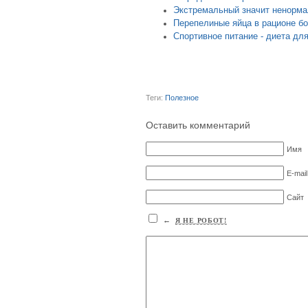
Экстремальный значит ненорм
Перепелиные яйца в рационе б
Спортивное питание - диета дл
Теги:
Полезное
Оставить комментарий
Имя
E-mail
Сайт
←
Я НЕ РОБОТ!