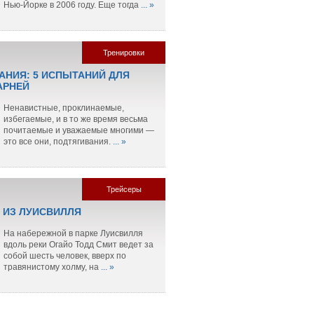
Нью-Йорке в 2006 году. Еще тогда
... »
Тренировки
АНИЯ: 5 ИСПЫТАНИЙ ДЛЯ
АРНЕЙ
Ненавистные, проклинаемые,
избегаемые, и в то же время весьма
почитаемые и уважаемые многими —
это все они, подтягивания.
... »
Трейсеры
 ИЗ ЛУИСВИЛЛЯ
На набережной в парке Луисвилля
вдоль реки Огайо Тодд Смит ведет за
собой шесть человек, вверх по
травянистому холму, на
... »