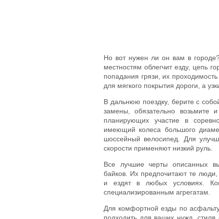
Но вот нужен ли он вам в городе
местностям облегчит езду, цепь г
попадания грязи, их проходимость
для мягкого покрытия дороги, а узк
В дальнюю поездку, берите с собо
замены, обязательно возьмите 
планирующих участие в соревно
имеющий колеса большого диаме
шоссейный велосипед. Для улучш
скорости применяют низкий руль.
Все лучшие черты описанных в
байков. Их предпочитают те люди,
и ездят в любых условиях. Кон
специализированным агрегатам.
Для комфортной езды по асфальт
подходить для ваших нужд, стиля 