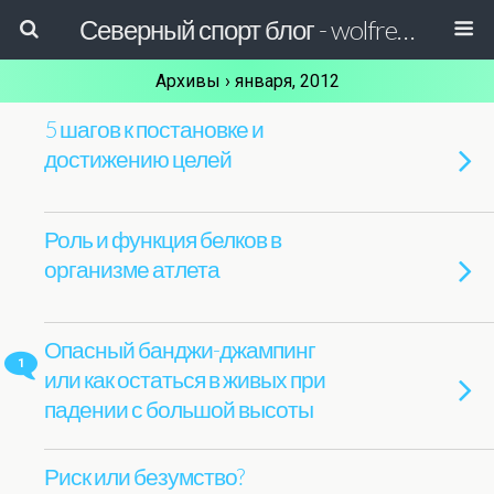
Северный спорт блог - wolfreactor
Архивы › января, 2012
5 шагов к постановке и
достижению целей
Роль и функция белков в
организме атлета
Опасный банджи-джампинг
1
или как остаться в живых при
падении с большой высоты
Риск или безумство?