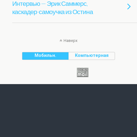
Интервью — Эрик Саммерс,
каскадер-самоучка из Остина
Наверх
Мобильн.
Компьютерная