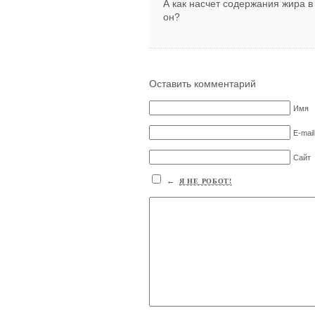
А как насчет содержания жира 
он?
Оставить комментарий
Имя
E-mail
Сайт
←
Я НЕ РОБОТ!