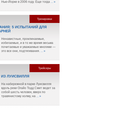
Нью-Йорке в 2006 году. Еще тогда
... »
Тренировки
АНИЯ: 5 ИСПЫТАНИЙ ДЛЯ
АРНЕЙ
Ненавистные, проклинаемые,
избегаемые, и в то же время весьма
почитаемые и уважаемые многими —
это все они, подтягивания.
... »
Трейсеры
 ИЗ ЛУИСВИЛЛЯ
На набережной в парке Луисвилля
вдоль реки Огайо Тодд Смит ведет за
собой шесть человек, вверх по
травянистому холму, на
... »