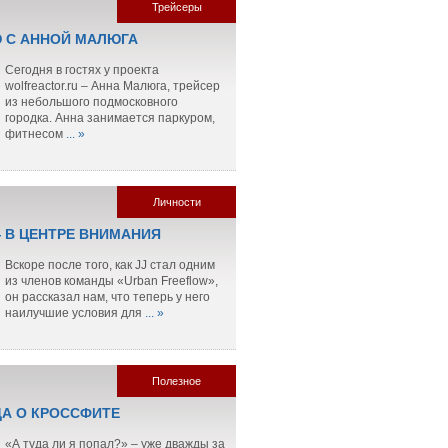
Трейсеры
 С АННОЙ МАЛЮГА
Сегодня в гостях у проекта
wolfreactor.ru – Анна Малюга, трейсер
из небольшого подмосковного
городка. Анна занимается паркуром,
фитнесом
... »
Личности
— В ЦЕНТРЕ ВНИМАНИЯ
Вскоре после того, как JJ стал одним
из членов команды «Urban Freeflow»,
он рассказал нам, что теперь у него
наилучшие условия для
... »
Полезное
ДА О КРОССФИТЕ
«А туда ли я попал?» – уже дважды за