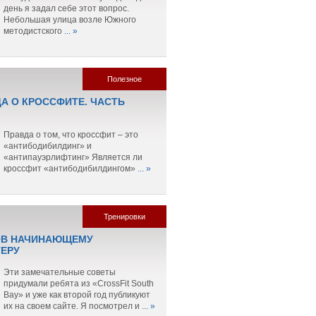
день я задал себе этот вопрос.
Небольшая улица возле Южного
методистского
... »
Полезное
ДА О КРОССФИТЕ. ЧАСТЬ
Правда о том, что кроссфит – это
«антибодибилдинг» и
«антипауэрлифтинг» Является ли
кроссфит «антибодибилдингом»
... »
Тренировки
ОВ НАЧИНАЮЩЕМУ
ЕРУ
Эти замечательные советы
придумали ребята из «CrossFit South
Bay» и уже как второй год публикуют
их на своем сайте. Я посмотрел и
... »