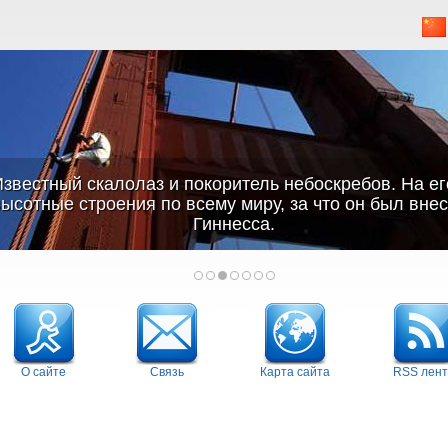
звестный скалолаз и покоритель небоскребов. На ег
ысотные строения по всему миру, за что он был внес
Гиннесса.
О сайте
Связь
Карта сайта
RSS лент