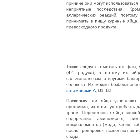
причине они могут использоваться
неприятные последствия. Кр
аллергических реакций, поэтом
принимать в пищу куриные яйца,
превосходного продукта.
Также следует отметить тот факт,
(42 градуса), а потому их яйц
сальмонеллезом и другими бакте
человека. Их можно безбоязненно
витаминами А
, В1, В2.
Поскольку эти яйца укрепляют
организма, их стоит употреблять 
травм. Перепелиные яйца способ
содержание аминокислот, ник
микроэлементов (меди, калия, ко
после тренировок, позволяют акти
спада.