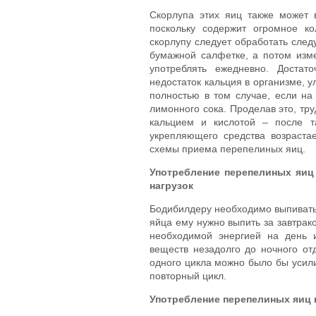
Скорлупа этих яиц также может 
поскольку содержит огромное ко
скорлупу следует обработать след
бумажной салфетке, а потом изме
употреблять ежедневно. Достат
недостаток кальция в организме, у
полностью в том случае, если на
лимонного сока. Проделав это, тр
кальцием и кислотой – после т
укрепляющего средства возраста
схемы приема перепелиных яиц.
Употребление перепелиных яиц
нагрузок
Бодибилдеру необходимо выпивать 
яйца ему нужно выпить за завтрако
необходимой энергией на день 
веществ незадолго до ночного отд
одного цикла можно было бы усили
повторный цикл.
Употребление перепелиных яиц 