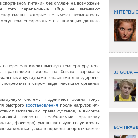
 в спортивном питании без оглядки на возможные
оме того перепелиные яйца не вызывают
ИНТЕРВЬЮ
у спортсмены, которые не имеют возможности
 могут компенсировать это с помощью данного
 что перепела имеют высокую температуру тела
а практически никогда не бывают заражены
JJ GODA 
риальными культурами, опасными для здоровья
 употреблять в сыром виде, насыщая организм
 иммунную систему, поднимают общий тонус
для быстрого
восстановления
после нагрузок или
ствуют заживлению травм суставов, а высокое
отиновой кислоты, необходимых организму
бальта, фосфора) уменьшает чувство усталости
ВСЯ ПРАВ
вно заниматься даже в периоды энергетического