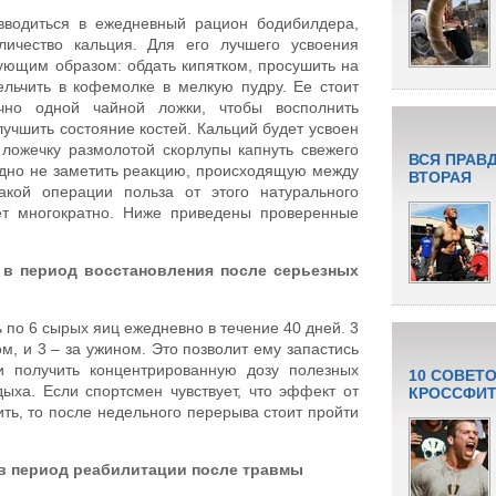
вводиться в ежедневный рацион бодибилдера,
личество кальция. Для его лучшего усвоения
ующим образом: обдать кипятком, просушить на
льчить в кофемолке в мелкую пудру. Ее стоит
очно одной чайной ложки, чтобы восполнить
лучшить состояние костей. Кальций будет усвоен
 ложечку размолотой скорлупы капнуть свежего
ВСЯ ПРАВ
удно не заметить реакцию, происходящую между
ВТОРАЯ
акой операции польза от этого натурального
ет многократно. Ниже приведены проверенные
 в период восстановления после серьезных
по 6 сырых яиц ежедневно в течение 40 дней. 3
м, и 3 – за ужином. Это позволит ему запастись
и получить концентрированную дозу полезных
10 СОВЕТ
ыха. Если спортсмен чувствует, что эффект от
КРОССФИТ
ть, то после недельного перерыва стоит пройти
в период реабилитации после травмы