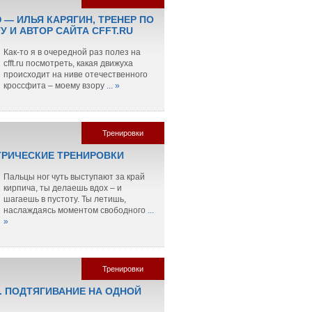
 — ИЛЬЯ КАРЯГИН, ТРЕНЕР ПО
 И АВТОР САЙТА CFFT.RU
Как-то я в очередной раз полез на
cfft.ru посмотреть, какая движуха
происходит на ниве отечественного
кроссфита – моему взору
... »
Тренировки
РИЧЕСКИЕ ТРЕНИРОВКИ
Пальцы ног чуть выступают за край
кирпича, ты делаешь вдох – и
шагаешь в пустоту. Ты летишь,
наслаждаясь моментом свободного
...
»
Тренировки
. ПОДТЯГИВАНИЕ НА ОДНОЙ