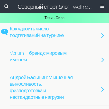
Северный спорт блог - wolfreactor
Теги › Сила
Как удвоить число
3
подтягиваний на турнике
Venum — бренд с мировым
именем
Андрей Басынин: Мышечная
выносливость,
физподготовка и
нестандартные нагрузки